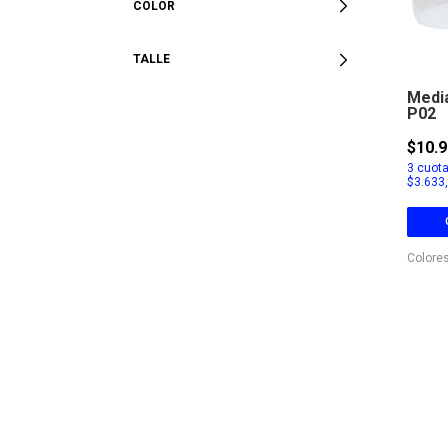
COLOR
TALLE
Medi
P02
$10.9
3
cuota
$3.633
Colores