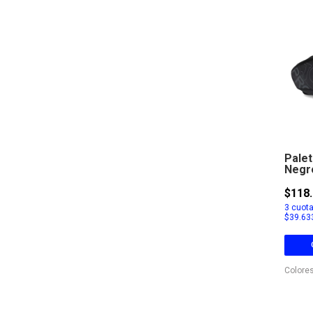
Pale
Negr
$118.
3
cuota
$39.63
Colores