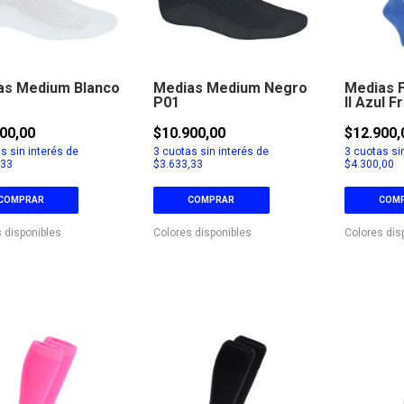
as Medium Blanco
Medias Medium Negro
Medias F
P01
II Azul F
00,00
$10.900,00
$12.900,
s sin interés de
3
cuotas sin interés de
3
cuotas sin
,33
$3.633,33
$4.300,00
COMPRAR
COMPRAR
COM
 disponibles
Colores disponibles
Colores dis