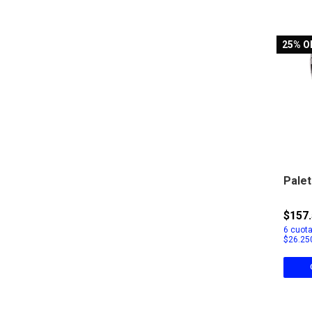
25
% O
Palet
$157
6
cuota
$26.25