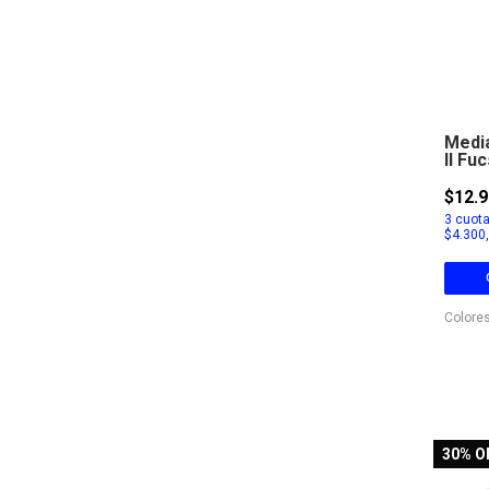
Media
II Fu
$12.9
3
cuota
$4.300
Colores
30
% O