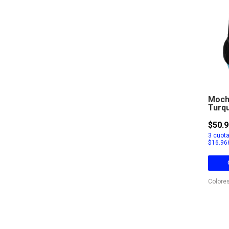
Moch
Turq
$50.9
3
cuota
$16.96
Colores