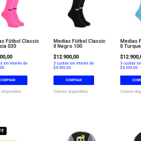
s Fútbol Classic
Medias Fútbol Classic
Medias F
csia 030
II Negro 100
II Turqu
00,00
$12.900,00
$12.900,
s sin interés de
3
cuotas sin interés de
3
cuotas sin
,00
$4.300,00
$4.300,00
COMPRAR
COMPRAR
COM
 disponibles
Colores disponibles
Colores dis
FF