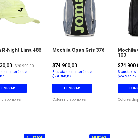
 R-Night Lima 486
Mochila Open Gris 376
Mochila
100
630,00
$74.900,00
$74.900,
$20.900,00
s sin interés de
3
cuotas sin interés de
3
cuotas sin
,67
$24.966,67
$24.966,67
COMPRAR
COMPRAR
COM
 disponibles
Colores disponibles
Colores dis
NUEVO!
NUEVO!