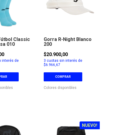
útbol Classic
Gorra R-Night Blanco
esa 010
200
00
$20.900,00
 interés de
3
cuotas sin interés de
$6.966,67
PRAR
COMPRAR
ponibles
Colores disponibles
NUEVO!