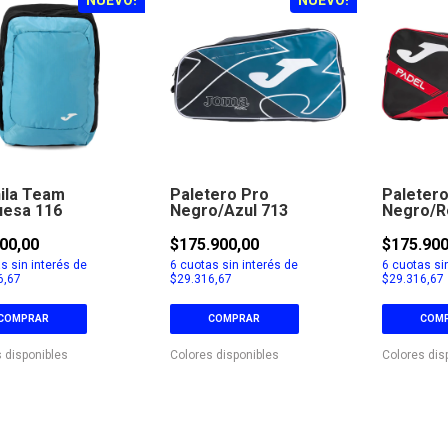
ila Team
Paletero Pro
Paletero
uesa 116
Negro/Azul 713
Negro/R
00,00
$175.900,00
$175.900
s sin interés de
6
cuotas sin interés de
6
cuotas sin
6,67
$29.316,67
$29.316,67
COMPRAR
COMPRAR
COM
 disponibles
Colores disponibles
Colores dis