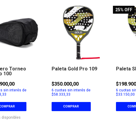
25
% OFF
tero Torneo
Paleta Gold Pro 109
Paleta S
o 100
900,00
$350.000,00
$198.90
s sin interés de
6
cuotas sin interés de
6
cuotas sin
3,33
$58.333,33
$33.150,00
COMPRAR
COMPRAR
COM
 disponibles