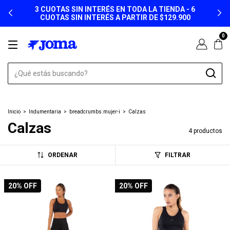
3 CUOTAS SIN INTERÉS EN TODA LA TIENDA - 6
CUOTAS SIN INTERÉS A PARTIR DE $129.900
0
Inicio
>
Indumentaria
>
breadcrumbs.mujer-i
>
Calzas
Calzas
4 productos
ORDENAR
FILTRAR
20
% OFF
20
% OFF